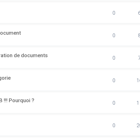
0
document
0
ération de documents
0
gorie
0
1
B !!! Pourquoi ?
0
1
0
2