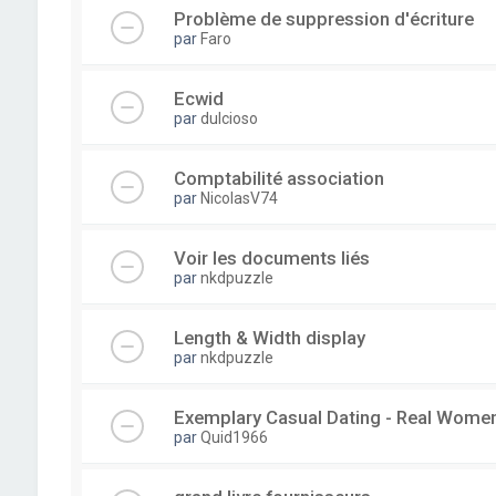
Problème de suppression d'écriture
par
Faro
Ecwid
par
dulcioso
Comptabilité association
par
NicolasV74
Voir les documents liés
par
nkdpuzzle
Length & Width display
par
nkdpuzzle
Exemplary Сasual Dating - Real Wome
par
Quid1966