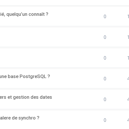
rié, quelqu’un connaît ?
0
0
0
d'une base PostgreSQL ?
0
ers et gestion des dates
0
alere de synchro ?
0