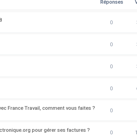
Réponses
8
0
0
0
0
vec France Travail, comment vous faites ?
0
ectronique.org pour gérer ses factures ?
0