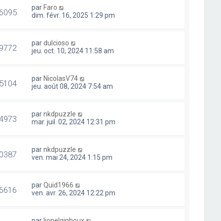
par
Faro
6095
dim. févr. 16, 2025 1:29 pm
par
dulcioso
9772
jeu. oct. 10, 2024 11:58 am
par
NicolasV74
5104
jeu. août 08, 2024 7:54 am
par
nkdpuzzle
4973
mar. juil. 02, 2024 12:31 pm
par
nkdpuzzle
0387
ven. mai 24, 2024 1:15 pm
par
Quid1966
6616
ven. avr. 26, 2024 12:22 pm
par
lionelginhoux