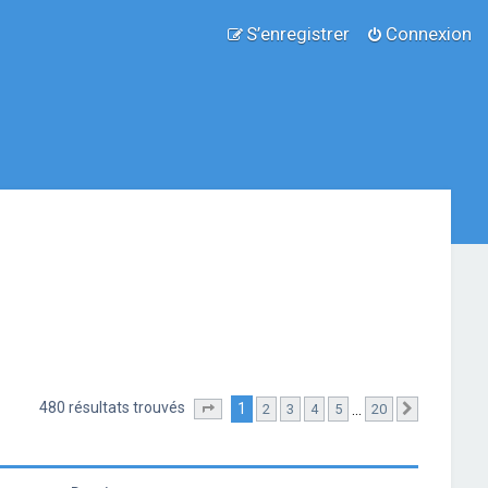
S’enregistrer
Connexion
480 résultats trouvés
1
…
2
3
4
5
20
Page
1
sur
20
Suivante