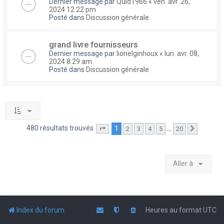
Dernier message par
Quid1966
«
ven. avr. 26,
2024 12:22 pm
Posté dans
Discussion générale
grand livre fournisseurs
Dernier message par
lionelginhoux
«
lun. avr. 08,
2024 8:29 am
Posté dans
Discussion générale
480 résultats trouvés
1
…
2
3
4
5
20
Page
1
sur
20
Suivante
Aller à
Index du forum
Heures au format
UTC