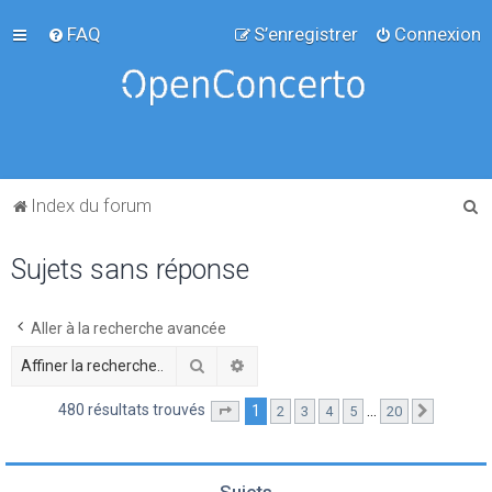
FAQ
S’enregistrer
Connexion
R
Index du forum
e
Sujets sans réponse
c
h
e
Aller à la recherche avancée
r
Rechercher
Recherche avancée
c
480 résultats trouvés
1
…
2
3
4
5
20
Page
1
sur
20
Suivante
h
e
r
Sujets