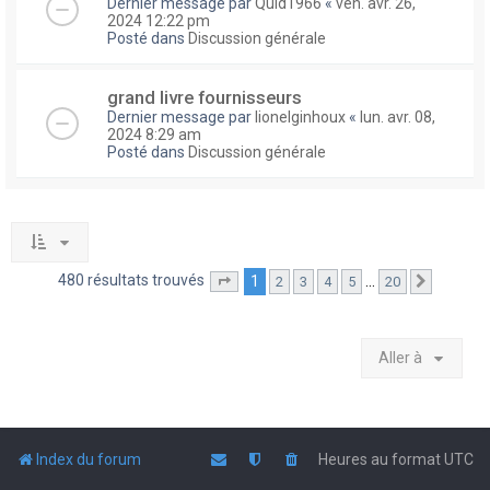
Dernier message par
Quid1966
«
ven. avr. 26,
2024 12:22 pm
Posté dans
Discussion générale
grand livre fournisseurs
Dernier message par
lionelginhoux
«
lun. avr. 08,
2024 8:29 am
Posté dans
Discussion générale
480 résultats trouvés
1
…
2
3
4
5
20
Page
1
sur
20
Suivante
Aller à
Index du forum
Heures au format
UTC