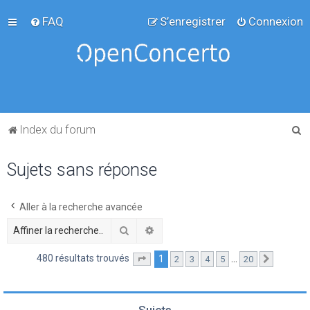
FAQ
S’enregistrer
Connexion
R
Index du forum
e
Sujets sans réponse
c
h
e
Aller à la recherche avancée
r
Rechercher
Recherche avancée
c
480 résultats trouvés
1
…
2
3
4
5
20
Page
1
sur
20
Suivante
h
e
r
Sujets