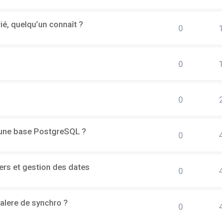
rié, quelqu’un connaît ?
0
0
0
d'une base PostgreSQL ?
0
ers et gestion des dates
0
alere de synchro ?
0