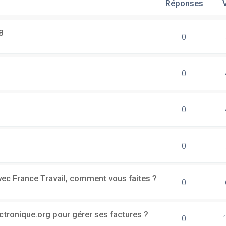
Réponses
8
0
0
0
0
vec France Travail, comment vous faites ?
0
ectronique.org pour gérer ses factures ?
0