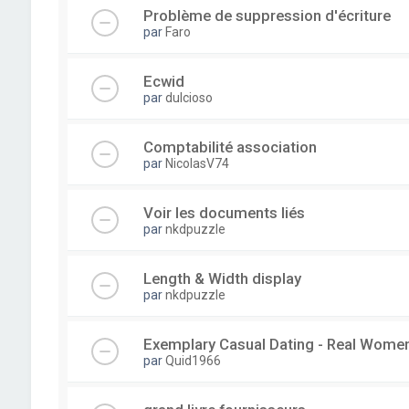
Problème de suppression d'écriture
par
Faro
Ecwid
par
dulcioso
Comptabilité association
par
NicolasV74
Voir les documents liés
par
nkdpuzzle
Length & Width display
par
nkdpuzzle
Exemplary Сasual Dating - Real Wome
par
Quid1966