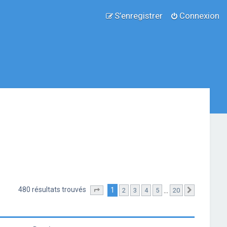
S’enregistrer
Connexion
480 résultats trouvés
1
…
2
3
4
5
20
Page
1
sur
20
Suivante