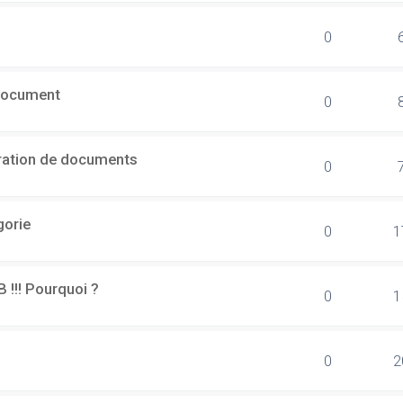
0
document
0
ération de documents
0
gorie
0
1
B !!! Pourquoi ?
0
1
0
2