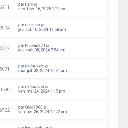
par
Faro
6211
dim. févr. 16, 2025 1:29 pm
par
dulcioso
9904
jeu. oct. 10, 2024 11:58 am
par
NicolasV74
5227
jeu. août 08, 2024 7:54 am
par
nkdpuzzle
5091
mar. juil. 02, 2024 12:31 pm
par
nkdpuzzle
0590
ven. mai 24, 2024 1:15 pm
par
Quid1966
6722
ven. avr. 26, 2024 12:22 pm
par
lionelginhoux