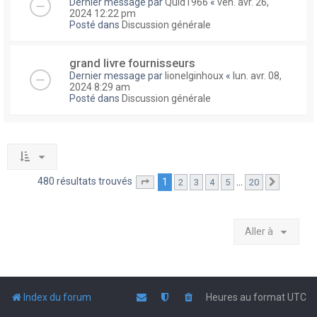
Dernier message par
Quid1966
«
ven. avr. 26,
2024 12:22 pm
Posté dans
Discussion générale
grand livre fournisseurs
Dernier message par
lionelginhoux
«
lun. avr. 08,
2024 8:29 am
Posté dans
Discussion générale
480 résultats trouvés
1
…
2
3
4
5
20
Page
1
sur
20
Suivante
Aller à
Index du forum
Heures au format
UTC