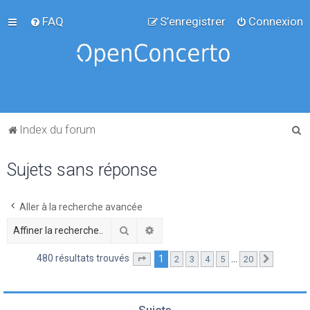
FAQ
S’enregistrer
Connexion
R
Index du forum
e
Sujets sans réponse
c
h
e
Aller à la recherche avancée
r
Rechercher
Recherche avancée
c
480 résultats trouvés
1
…
2
3
4
5
20
Page
1
sur
20
Suivante
h
e
r
Sujets