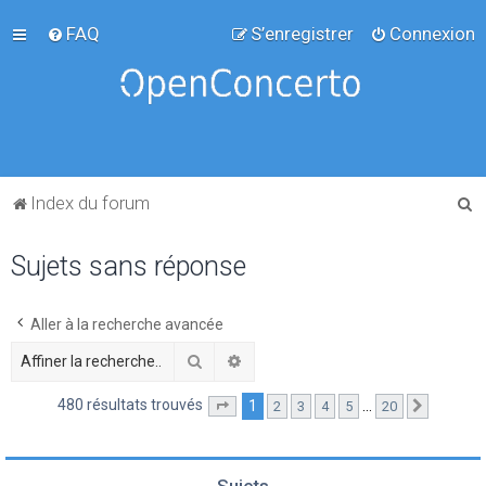
FAQ
S’enregistrer
Connexion
R
Index du forum
e
Sujets sans réponse
c
h
e
Aller à la recherche avancée
r
Rechercher
Recherche avancée
c
480 résultats trouvés
1
…
2
3
4
5
20
Page
1
sur
20
Suivante
h
e
r
Sujets