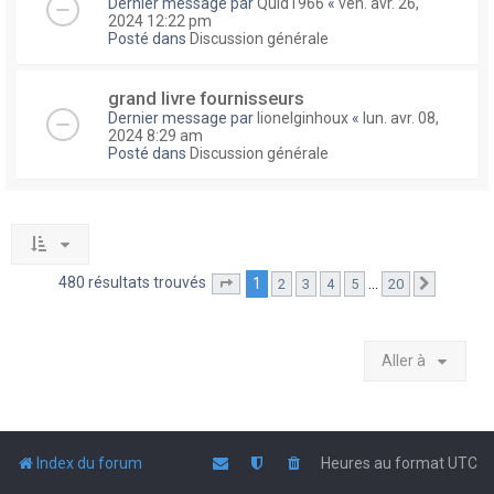
Dernier message par
Quid1966
«
ven. avr. 26,
2024 12:22 pm
Posté dans
Discussion générale
grand livre fournisseurs
Dernier message par
lionelginhoux
«
lun. avr. 08,
2024 8:29 am
Posté dans
Discussion générale
480 résultats trouvés
1
…
2
3
4
5
20
Page
1
sur
20
Suivante
Aller à
Index du forum
Heures au format
UTC