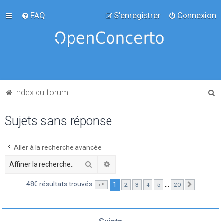
FAQ
S’enregistrer
Connexion
R
Index du forum
e
Sujets sans réponse
c
h
e
Aller à la recherche avancée
r
Rechercher
Recherche avancée
c
480 résultats trouvés
1
…
2
3
4
5
20
Page
1
sur
20
Suivante
h
e
r
Sujets