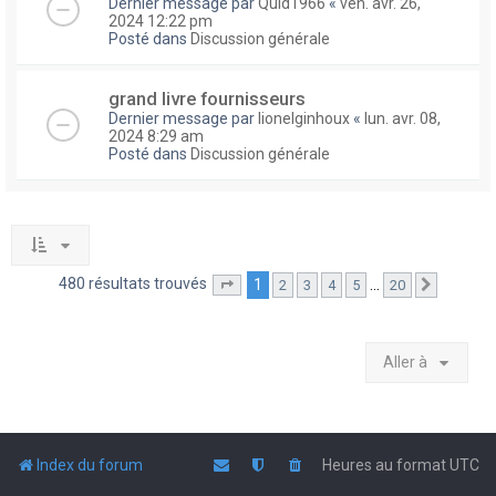
Dernier message par
Quid1966
«
ven. avr. 26,
2024 12:22 pm
Posté dans
Discussion générale
grand livre fournisseurs
Dernier message par
lionelginhoux
«
lun. avr. 08,
2024 8:29 am
Posté dans
Discussion générale
480 résultats trouvés
1
…
2
3
4
5
20
Page
1
sur
20
Suivante
Aller à
Index du forum
Heures au format
UTC