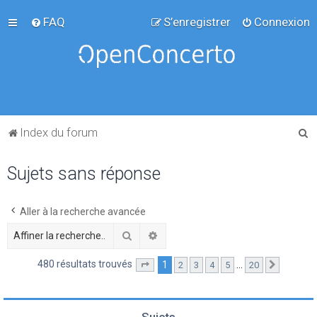
FAQ
S’enregistrer
Connexion
R
Index du forum
e
Sujets sans réponse
c
h
e
Aller à la recherche avancée
r
Rechercher
Recherche avancée
c
480 résultats trouvés
1
…
2
3
4
5
20
Page
1
sur
20
Suivante
h
e
r
Sujets