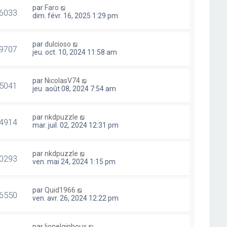
par
Faro
6033
dim. févr. 16, 2025 1:29 pm
par
dulcioso
9707
jeu. oct. 10, 2024 11:58 am
par
NicolasV74
5041
jeu. août 08, 2024 7:54 am
par
nkdpuzzle
4914
mar. juil. 02, 2024 12:31 pm
par
nkdpuzzle
0293
ven. mai 24, 2024 1:15 pm
par
Quid1966
6550
ven. avr. 26, 2024 12:22 pm
par
lionelginhoux