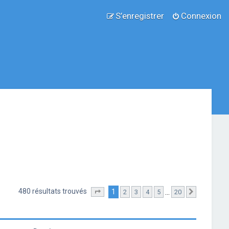
S’enregistrer
Connexion
480 résultats trouvés
1
…
2
3
4
5
20
Page
1
sur
20
Suivante