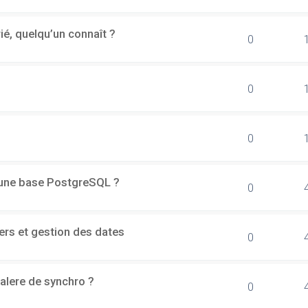
rié, quelqu’un connaît ?
0
0
0
d'une base PostgreSQL ?
0
ers et gestion des dates
0
alere de synchro ?
0