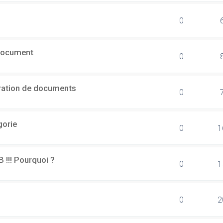
0
document
0
ération de documents
0
gorie
0
1
B !!! Pourquoi ?
0
1
0
2