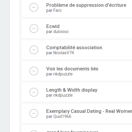
Problème de suppression d'écriture
par
Faro
Ecwid
par
dulcioso
Comptabilité association
par
NicolasV74
Voir les documents liés
par
nkdpuzzle
Length & Width display
par
nkdpuzzle
Exemplary Сasual Dating - Real Wome
par
Quid1966