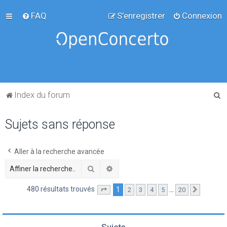
FAQ
S’enregistrer
Connexion
R
Index du forum
e
Sujets sans réponse
c
h
e
Aller à la recherche avancée
r
Rechercher
Recherche avancée
c
480 résultats trouvés
1
…
2
3
4
5
20
Page
1
sur
20
Suivante
h
e
r
Sujets