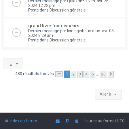
Dernier message par
Quid1966
«
ven. avr. 26,
2024 12:22 pm
Posté dans
Discussion générale
grand livre fournisseurs
Dernier message par
lionelginhoux
«
lun. avr. 08,
2024 8:29 am
Posté dans
Discussion générale
480 résultats trouvés
1
…
2
3
4
5
20
Page
1
sur
20
Suivante
Aller à
Index du forum
Heures au format
UTC