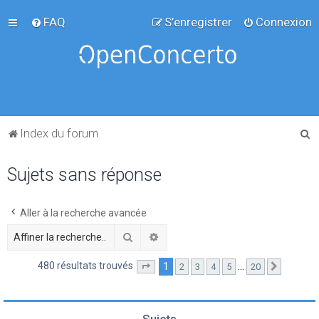
FAQ
S’enregistrer
Connexion
R
Index du forum
e
Sujets sans réponse
c
h
e
Aller à la recherche avancée
r
Rechercher
Recherche avancée
c
480 résultats trouvés
1
…
2
3
4
5
20
Page
1
sur
20
Suivante
h
e
r
Sujets