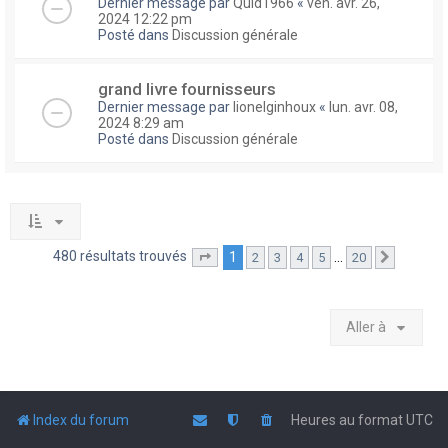
Dernier message par
Quid1966
«
ven. avr. 26,
2024 12:22 pm
Posté dans
Discussion générale
grand livre fournisseurs
Dernier message par
lionelginhoux
«
lun. avr. 08,
2024 8:29 am
Posté dans
Discussion générale
480 résultats trouvés
1
…
2
3
4
5
20
Page
1
sur
20
Suivante
Aller à
Index du forum
Heures au format
UTC