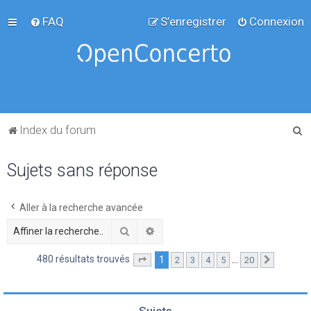
FAQ
S’enregistrer
Connexion
R
Index du forum
e
Sujets sans réponse
c
h
e
Aller à la recherche avancée
r
Rechercher
Recherche avancée
c
480 résultats trouvés
1
…
2
3
4
5
20
Page
1
sur
20
Suivante
h
e
r
Sujets