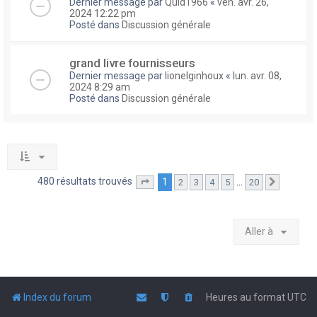
Dernier message par
Quid1966
«
ven. avr. 26,
2024 12:22 pm
Posté dans
Discussion générale
grand livre fournisseurs
Dernier message par
lionelginhoux
«
lun. avr. 08,
2024 8:29 am
Posté dans
Discussion générale
480 résultats trouvés
1
…
2
3
4
5
20
Page
1
sur
20
Suivante
Aller à
Index du forum
Heures au format
UTC