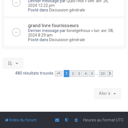
Dernier message par
Quid1966
«
ven. avr. 26,
2024 12:22 pm
Posté dans
Discussion générale
grand livre fournisseurs
Dernier message par
lionelginhoux
«
lun. avr. 08,
2024 8:29 am
Posté dans
Discussion générale
480 résultats trouvés
1
…
2
3
4
5
20
Page
1
sur
20
Suivante
Aller à
Index du forum
Heures au format
UTC