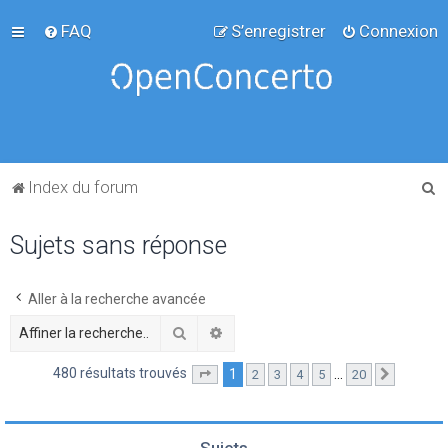
FAQ
S’enregistrer
Connexion
R
Index du forum
e
Sujets sans réponse
c
h
e
Aller à la recherche avancée
r
Rechercher
Recherche avancée
c
480 résultats trouvés
1
…
2
3
4
5
20
Page
1
sur
20
Suivante
h
e
r
Sujets