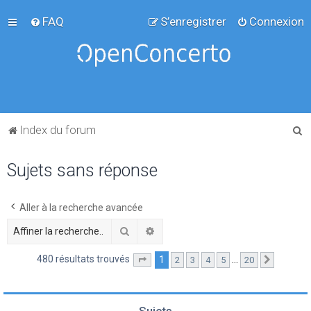
FAQ
S’enregistrer
Connexion
R
Index du forum
e
Sujets sans réponse
c
h
e
Aller à la recherche avancée
r
Rechercher
Recherche avancée
c
480 résultats trouvés
1
…
2
3
4
5
20
Page
1
sur
20
Suivante
h
e
r
Sujets