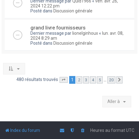
Dernier message par
Quid1966
«
ven. avr. 26,
2024 12:22 pm
Posté dans
Discussion générale
grand livre fournisseurs
Dernier message par
lionelginhoux
«
lun. avr. 08,
2024 8:29 am
Posté dans
Discussion générale
480 résultats trouvés
1
…
2
3
4
5
20
Page
1
sur
20
Suivante
Aller à
Index du forum
Heures au format
UTC