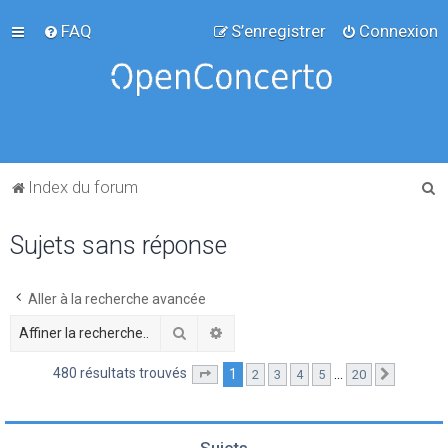
FAQ
S’enregistrer
Connexion
R
Index du forum
e
Sujets sans réponse
c
h
e
Aller à la recherche avancée
r
Rechercher
Recherche avancée
c
480 résultats trouvés
1
…
2
3
4
5
20
Page
1
sur
20
Suivante
h
e
r
Sujets