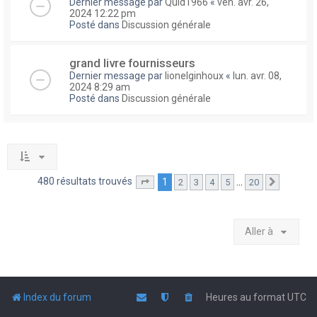
Dernier message par
Quid1966
«
ven. avr. 26,
2024 12:22 pm
Posté dans
Discussion générale
grand livre fournisseurs
Dernier message par
lionelginhoux
«
lun. avr. 08,
2024 8:29 am
Posté dans
Discussion générale
480 résultats trouvés
1
…
2
3
4
5
20
Page
1
sur
20
Suivante
Aller à
Index du forum
Heures au format
UTC