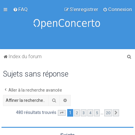
FAQ
S’enregistrer
Connexion
R
Index du forum
e
Sujets sans réponse
c
h
e
Aller à la recherche avancée
r
Rechercher
Recherche avancée
c
480 résultats trouvés
1
…
2
3
4
5
20
Page
1
sur
20
Suivante
h
e
r
Sujets