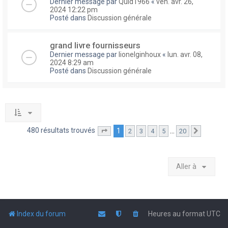
Dernier message par
Quid1966
«
ven. avr. 26,
2024 12:22 pm
Posté dans
Discussion générale
grand livre fournisseurs
Dernier message par
lionelginhoux
«
lun. avr. 08,
2024 8:29 am
Posté dans
Discussion générale
480 résultats trouvés
1
…
2
3
4
5
20
Page
1
sur
20
Suivante
Aller à
Index du forum
Heures au format
UTC