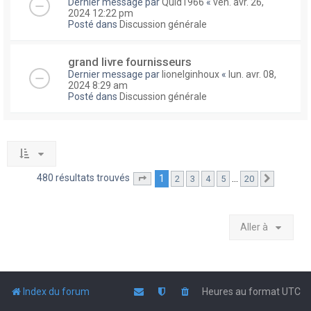
Dernier message par
Quid1966
«
ven. avr. 26,
2024 12:22 pm
Posté dans
Discussion générale
grand livre fournisseurs
Dernier message par
lionelginhoux
«
lun. avr. 08,
2024 8:29 am
Posté dans
Discussion générale
480 résultats trouvés
1
…
2
3
4
5
20
Page
1
sur
20
Suivante
Aller à
Index du forum
Heures au format
UTC