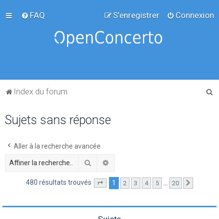
FAQ
S’enregistrer
Connexion
R
Index du forum
e
Sujets sans réponse
c
h
e
Aller à la recherche avancée
r
Rechercher
Recherche avancée
c
480 résultats trouvés
1
…
2
3
4
5
20
Page
1
sur
20
Suivante
h
e
r
Sujets