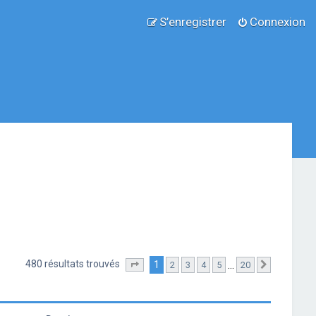
S’enregistrer
Connexion
480 résultats trouvés
1
…
2
3
4
5
20
Page
1
sur
20
Suivante