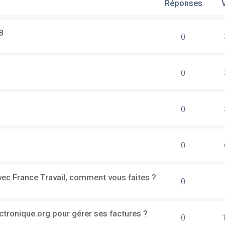
Réponses
8
0
0
0
0
vec France Travail, comment vous faites ?
0
ectronique.org pour gérer ses factures ?
0