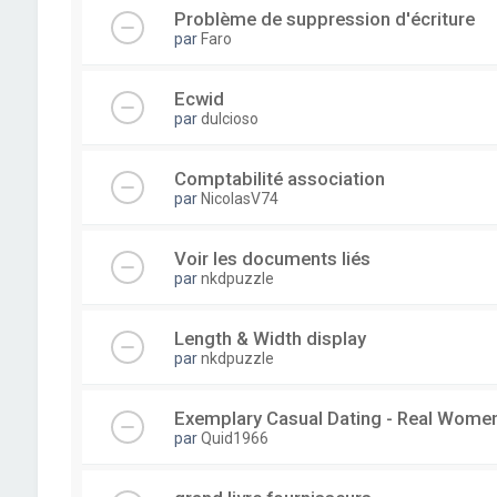
Problème de suppression d'écriture
par
Faro
Ecwid
par
dulcioso
Comptabilité association
par
NicolasV74
Voir les documents liés
par
nkdpuzzle
Length & Width display
par
nkdpuzzle
Exemplary Сasual Dating - Real Wome
par
Quid1966