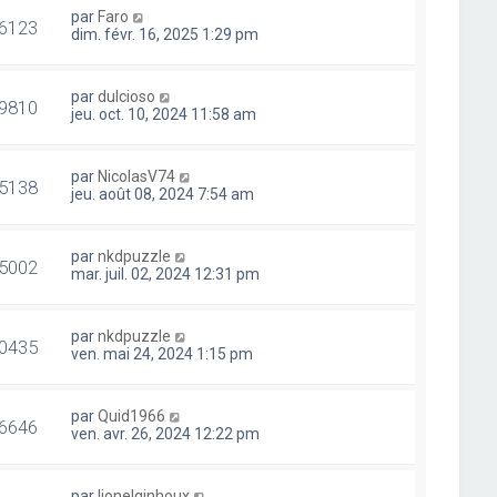
par
Faro
6123
dim. févr. 16, 2025 1:29 pm
par
dulcioso
9810
jeu. oct. 10, 2024 11:58 am
par
NicolasV74
5138
jeu. août 08, 2024 7:54 am
par
nkdpuzzle
5002
mar. juil. 02, 2024 12:31 pm
par
nkdpuzzle
0435
ven. mai 24, 2024 1:15 pm
par
Quid1966
6646
ven. avr. 26, 2024 12:22 pm
par
lionelginhoux