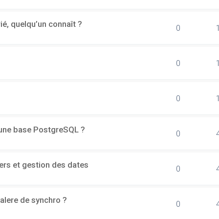
rié, quelqu’un connaît ?
0
0
0
d'une base PostgreSQL ?
0
ers et gestion des dates
0
alere de synchro ?
0