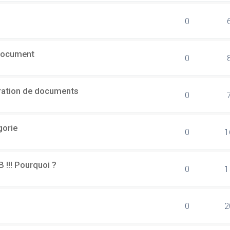
0
document
0
ération de documents
0
gorie
0
1
B !!! Pourquoi ?
0
1
0
2