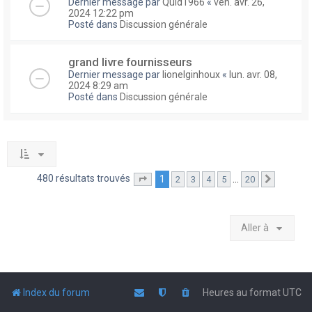
Dernier message par
Quid1966
«
ven. avr. 26,
2024 12:22 pm
Posté dans
Discussion générale
grand livre fournisseurs
Dernier message par
lionelginhoux
«
lun. avr. 08,
2024 8:29 am
Posté dans
Discussion générale
480 résultats trouvés
1
…
2
3
4
5
20
Page
1
sur
20
Suivante
Aller à
Index du forum
Heures au format
UTC