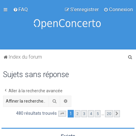
FAQ
S’enregistrer
Connexion
R
Index du forum
e
Sujets sans réponse
c
h
e
Aller à la recherche avancée
r
Rechercher
Recherche avancée
c
480 résultats trouvés
1
…
2
3
4
5
20
Page
1
sur
20
Suivante
h
e
r
Sujets