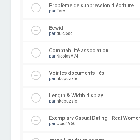
Problème de suppression d'écriture
par
Faro
Ecwid
par
dulcioso
Comptabilité association
par
NicolasV74
Voir les documents liés
par
nkdpuzzle
Length & Width display
par
nkdpuzzle
Exemplary Сasual Dating - Real Wome
par
Quid1966