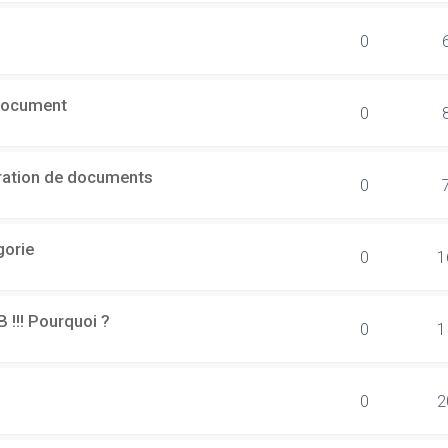
0
document
0
ération de documents
0
gorie
0
1
B !!! Pourquoi ?
0
1
0
2