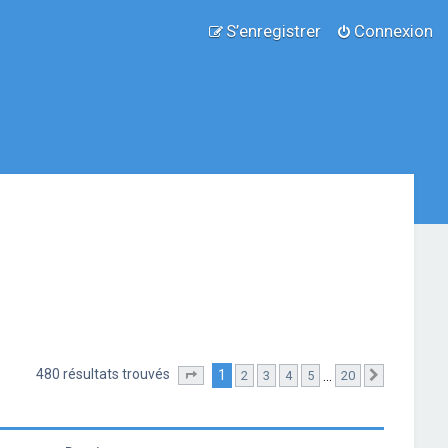
S’enregistrer
Connexion
480 résultats trouvés
1
…
2
3
4
5
20
Page
1
sur
20
Suivante