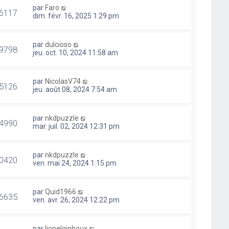
par
Faro
6117
dim. févr. 16, 2025 1:29 pm
par
dulcioso
9798
jeu. oct. 10, 2024 11:58 am
par
NicolasV74
5126
jeu. août 08, 2024 7:54 am
par
nkdpuzzle
4990
mar. juil. 02, 2024 12:31 pm
par
nkdpuzzle
0420
ven. mai 24, 2024 1:15 pm
par
Quid1966
6635
ven. avr. 26, 2024 12:22 pm
par
lionelginhoux