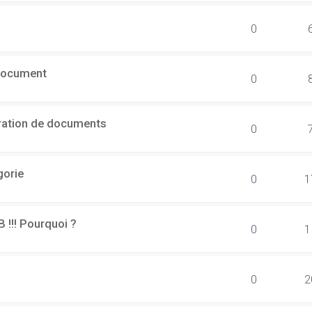
0
document
0
ération de documents
0
gorie
0
1
B !!! Pourquoi ?
0
1
0
2