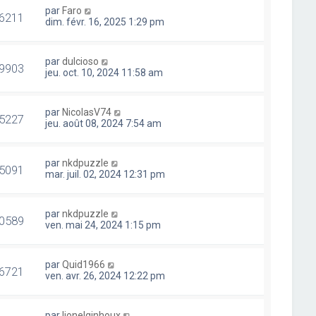
par
Faro
6211
dim. févr. 16, 2025 1:29 pm
par
dulcioso
9903
jeu. oct. 10, 2024 11:58 am
par
NicolasV74
5227
jeu. août 08, 2024 7:54 am
par
nkdpuzzle
5091
mar. juil. 02, 2024 12:31 pm
par
nkdpuzzle
0589
ven. mai 24, 2024 1:15 pm
par
Quid1966
6721
ven. avr. 26, 2024 12:22 pm
par
lionelginhoux