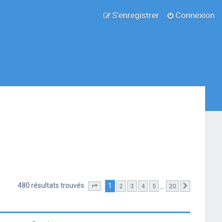
S’enregistrer
Connexion
480 résultats trouvés
1
…
2
3
4
5
20
Page
1
sur
20
Suivante