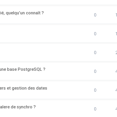
rié, quelqu’un connaît ?
0
0
0
d'une base PostgreSQL ?
0
ers et gestion des dates
0
alere de synchro ?
0