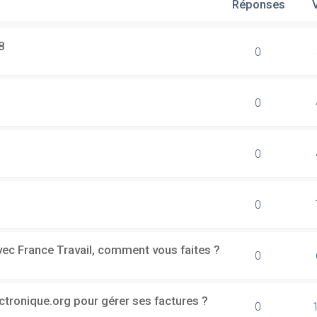
Réponses
8
0
0
0
0
vec France Travail, comment vous faites ?
0
ectronique.org pour gérer ses factures ?
0