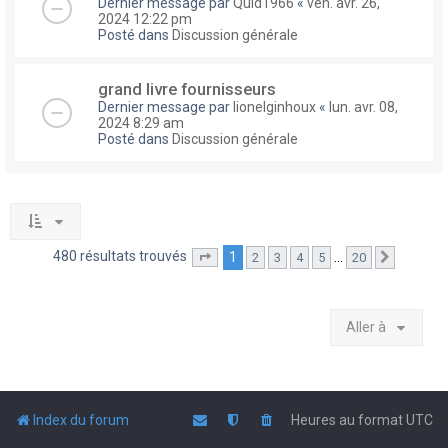
Dernier message par
Quid1966
«
ven. avr. 26,
2024 12:22 pm
Posté dans
Discussion générale
grand livre fournisseurs
Dernier message par
lionelginhoux
«
lun. avr. 08,
2024 8:29 am
Posté dans
Discussion générale
480 résultats trouvés
1
…
2
3
4
5
20
Page
1
sur
20
Suivante
Aller à
Index du forum
Heures au format
UTC