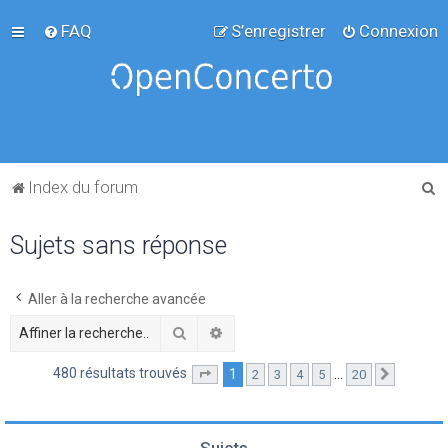
FAQ
S’enregistrer
Connexion
R
Index du forum
e
Sujets sans réponse
c
h
e
Aller à la recherche avancée
r
Rechercher
Recherche avancée
c
480 résultats trouvés
1
…
2
3
4
5
20
Page
1
sur
20
Suivante
h
e
r
Sujets