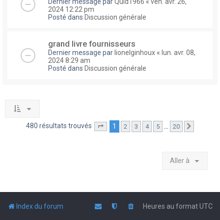
Dernier message par
Quid1966
«
ven. avr. 26,
2024 12:22 pm
Posté dans
Discussion générale
grand livre fournisseurs
Dernier message par
lionelginhoux
«
lun. avr. 08,
2024 8:29 am
Posté dans
Discussion générale
480 résultats trouvés
1
…
2
3
4
5
20
Page
1
sur
20
Suivante
Aller à
Index du forum
Heures au format
UTC