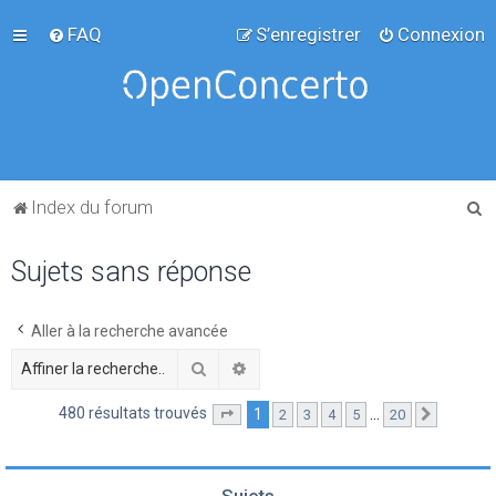
FAQ
S’enregistrer
Connexion
R
Index du forum
e
Sujets sans réponse
c
h
e
Aller à la recherche avancée
r
Rechercher
Recherche avancée
c
480 résultats trouvés
1
…
2
3
4
5
20
Page
1
sur
20
Suivante
h
e
r
Sujets