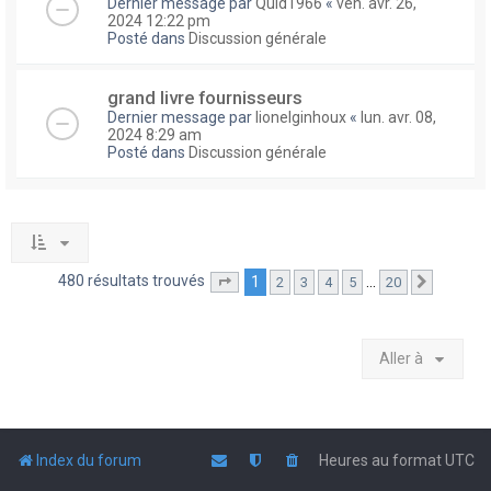
Dernier message par
Quid1966
«
ven. avr. 26,
2024 12:22 pm
Posté dans
Discussion générale
grand livre fournisseurs
Dernier message par
lionelginhoux
«
lun. avr. 08,
2024 8:29 am
Posté dans
Discussion générale
480 résultats trouvés
1
…
2
3
4
5
20
Page
1
sur
20
Suivante
Aller à
Index du forum
Heures au format
UTC