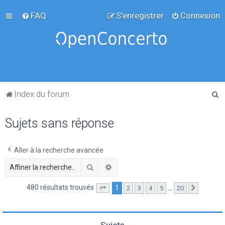
FAQ
S’enregistrer
Connexion
R
Index du forum
e
Sujets sans réponse
c
h
e
Aller à la recherche avancée
r
Rechercher
Recherche avancée
c
480 résultats trouvés
1
…
2
3
4
5
20
Page
1
sur
20
Suivante
h
e
r
Sujets