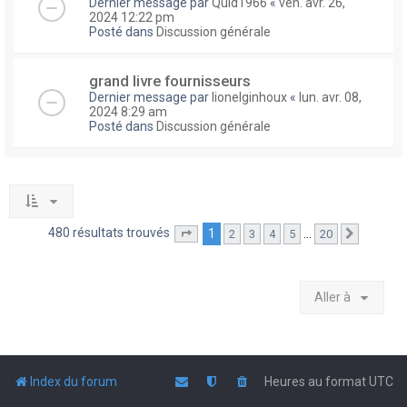
Dernier message par
Quid1966
«
ven. avr. 26,
2024 12:22 pm
Posté dans
Discussion générale
grand livre fournisseurs
Dernier message par
lionelginhoux
«
lun. avr. 08,
2024 8:29 am
Posté dans
Discussion générale
480 résultats trouvés
1
…
2
3
4
5
20
Page
1
sur
20
Suivante
Aller à
Index du forum
Heures au format
UTC