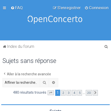
FAQ
S’enregistrer
Connexion
R
Index du forum
e
Sujets sans réponse
c
h
e
Aller à la recherche avancée
r
Rechercher
Recherche avancée
c
480 résultats trouvés
1
…
2
3
4
5
20
Page
1
sur
20
Suivante
h
e
r
Sujets