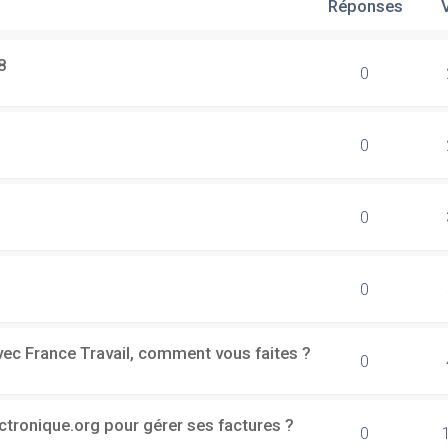
Réponses
8
0
0
0
0
vec France Travail, comment vous faites ?
0
ectronique.org pour gérer ses factures ?
0