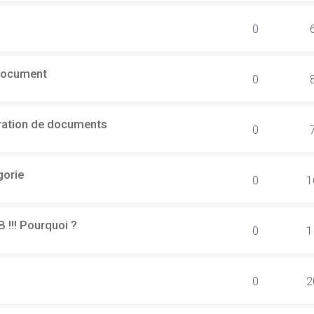
0
document
0
ération de documents
0
gorie
0
1
B !!! Pourquoi ?
0
1
0
2