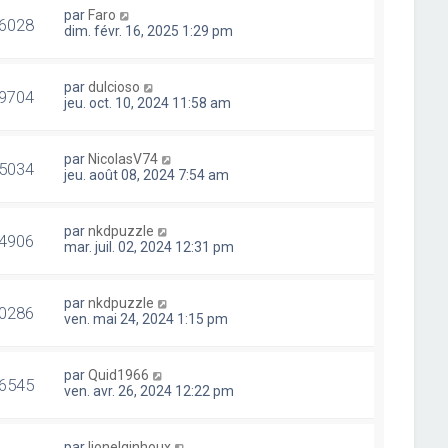
par
Faro
6028
dim. févr. 16, 2025 1:29 pm
par
dulcioso
9704
jeu. oct. 10, 2024 11:58 am
par
NicolasV74
5034
jeu. août 08, 2024 7:54 am
par
nkdpuzzle
4906
mar. juil. 02, 2024 12:31 pm
par
nkdpuzzle
0286
ven. mai 24, 2024 1:15 pm
par
Quid1966
6545
ven. avr. 26, 2024 12:22 pm
par
lionelginhoux