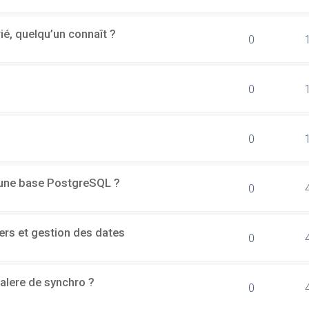
rié, quelqu’un connaît ?
0
0
0
d'une base PostgreSQL ?
0
ers et gestion des dates
0
alere de synchro ?
0