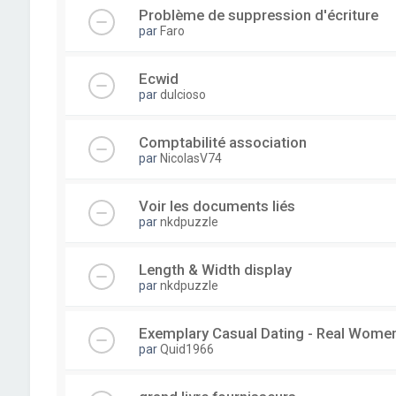
Problème de suppression d'écriture
par
Faro
Ecwid
par
dulcioso
Comptabilité association
par
NicolasV74
Voir les documents liés
par
nkdpuzzle
Length & Width display
par
nkdpuzzle
Exemplary Сasual Dating - Real Wome
par
Quid1966