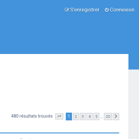
S’enregistrer
Connexion
480 résultats trouvés
1
…
2
3
4
5
20
Page
1
sur
20
Suivante