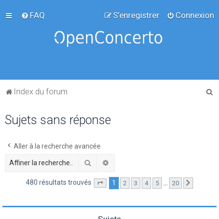
FAQ
S’enregistrer
Connexion
R
Index du forum
e
Sujets sans réponse
c
h
e
Aller à la recherche avancée
r
Rechercher
Recherche avancée
c
480 résultats trouvés
1
…
2
3
4
5
20
Page
1
sur
20
Suivante
h
e
r
Sujets