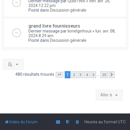
Dernier message par
Quid1966
«
ven. avr. 26,
2024 12:22 pm
Posté dans
Discussion générale
grand livre fournisseurs
Dernier message par
lionelginhoux
«
lun. avr. 08,
2024 8:29 am
Posté dans
Discussion générale
480 résultats trouvés
1
…
2
3
4
5
20
Page
1
sur
20
Suivante
Aller à
Index du forum
Heures au format
UTC