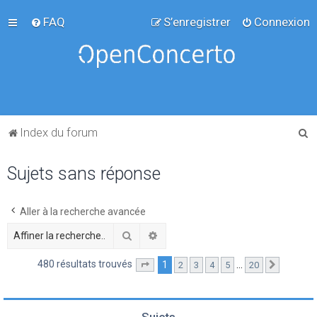
FAQ
S’enregistrer
Connexion
R
Index du forum
e
Sujets sans réponse
c
h
e
Aller à la recherche avancée
r
Rechercher
Recherche avancée
c
480 résultats trouvés
1
…
2
3
4
5
20
Page
1
sur
20
Suivante
h
e
r
Sujets