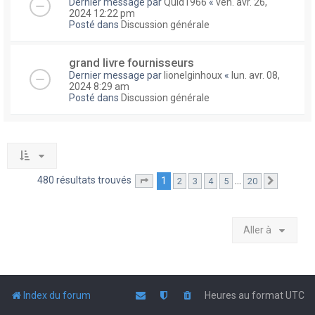
Dernier message par
Quid1966
«
ven. avr. 26,
2024 12:22 pm
Posté dans
Discussion générale
grand livre fournisseurs
Dernier message par
lionelginhoux
«
lun. avr. 08,
2024 8:29 am
Posté dans
Discussion générale
480 résultats trouvés
1
…
2
3
4
5
20
Page
1
sur
20
Suivante
Aller à
Index du forum
Heures au format
UTC