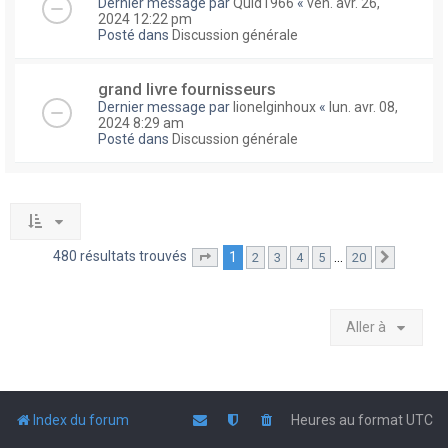
Dernier message par
Quid1966
«
ven. avr. 26,
2024 12:22 pm
Posté dans
Discussion générale
grand livre fournisseurs
Dernier message par
lionelginhoux
«
lun. avr. 08,
2024 8:29 am
Posté dans
Discussion générale
480 résultats trouvés
1
…
2
3
4
5
20
Page
1
sur
20
Suivante
Aller à
Index du forum
Heures au format
UTC