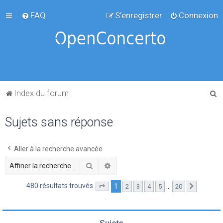
FAQ
S’enregistrer
Connexion
R
Index du forum
e
Sujets sans réponse
c
h
e
Aller à la recherche avancée
r
Rechercher
Recherche avancée
c
480 résultats trouvés
1
…
2
3
4
5
20
Page
1
sur
20
Suivante
h
e
r
Sujets