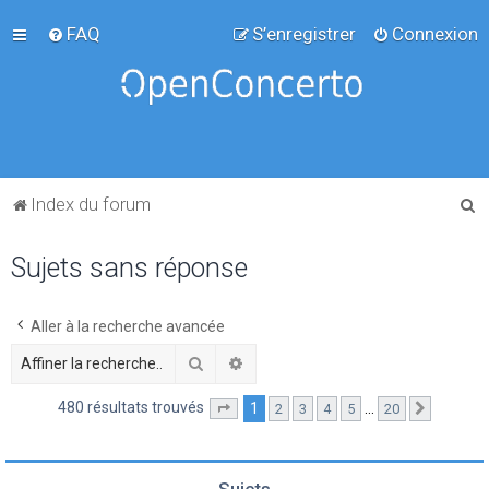
FAQ
S’enregistrer
Connexion
R
Index du forum
e
Sujets sans réponse
c
h
e
Aller à la recherche avancée
r
Rechercher
Recherche avancée
c
480 résultats trouvés
1
…
2
3
4
5
20
Page
1
sur
20
Suivante
h
e
r
Sujets