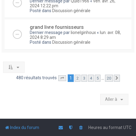
Dernier message par
Quid1966
«
ven. avr. 26,
2024 12:22 pm
Posté dans
Discussion générale
grand livre fournisseurs
Dernier message par
lionelginhoux
«
lun. avr. 08,
2024 8:29 am
Posté dans
Discussion générale
480 résultats trouvés
1
…
2
3
4
5
20
Page
1
sur
20
Suivante
Aller à
Index du forum
Heures au format
UTC