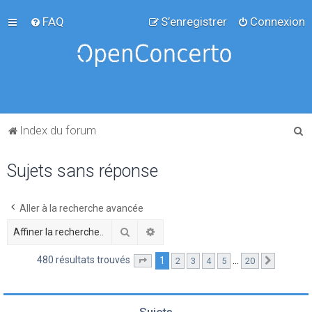
FAQ
S’enregistrer
Connexion
R
Index du forum
e
Sujets sans réponse
c
h
e
Aller à la recherche avancée
r
Rechercher
Recherche avancée
c
480 résultats trouvés
1
…
2
3
4
5
20
Page
1
sur
20
Suivante
h
e
r
Sujets