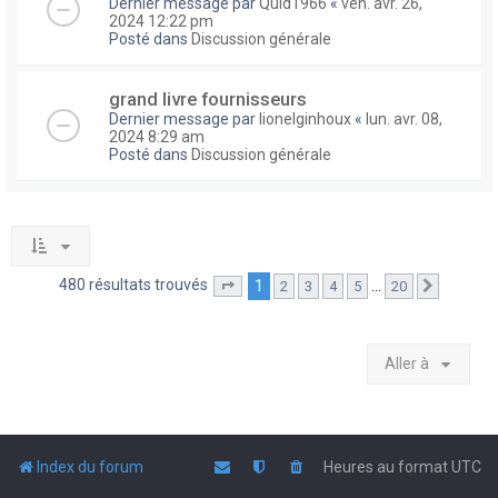
Dernier message par
Quid1966
«
ven. avr. 26,
2024 12:22 pm
Posté dans
Discussion générale
grand livre fournisseurs
Dernier message par
lionelginhoux
«
lun. avr. 08,
2024 8:29 am
Posté dans
Discussion générale
480 résultats trouvés
1
…
2
3
4
5
20
Page
1
sur
20
Suivante
Aller à
Index du forum
Heures au format
UTC