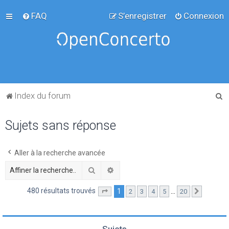
FAQ
S’enregistrer
Connexion
R
Index du forum
e
Sujets sans réponse
c
h
e
Aller à la recherche avancée
r
Rechercher
Recherche avancée
c
480 résultats trouvés
1
…
2
3
4
5
20
Page
1
sur
20
Suivante
h
e
r
Sujets