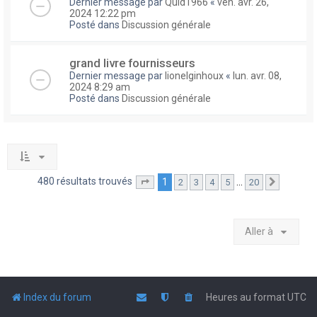
Dernier message par
Quid1966
«
ven. avr. 26,
2024 12:22 pm
Posté dans
Discussion générale
grand livre fournisseurs
Dernier message par
lionelginhoux
«
lun. avr. 08,
2024 8:29 am
Posté dans
Discussion générale
480 résultats trouvés
1
…
2
3
4
5
20
Page
1
sur
20
Suivante
Aller à
Index du forum
Heures au format
UTC