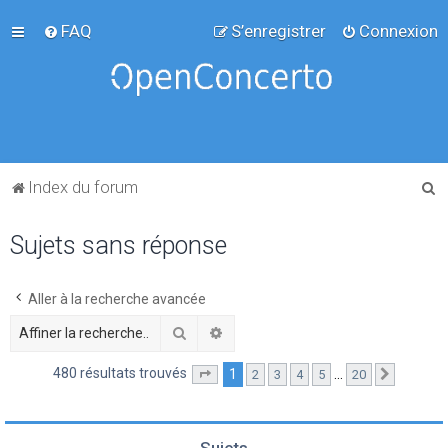
FAQ
S’enregistrer
Connexion
R
Index du forum
e
Sujets sans réponse
c
h
e
Aller à la recherche avancée
r
Rechercher
Recherche avancée
c
480 résultats trouvés
1
…
2
3
4
5
20
Page
1
sur
20
Suivante
h
e
r
Sujets