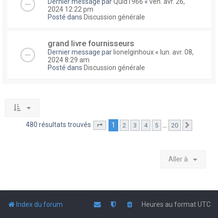
Dernier message par
Quid1966
«
ven. avr. 26,
2024 12:22 pm
Posté dans
Discussion générale
grand livre fournisseurs
Dernier message par
lionelginhoux
«
lun. avr. 08,
2024 8:29 am
Posté dans
Discussion générale
480 résultats trouvés
1
…
2
3
4
5
20
Page
1
sur
20
Suivante
Aller à
Index du forum
Heures au format
UTC