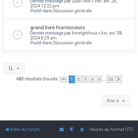
Dernier message par
Quid1966
«
ven. avr. 26,
2024 12:22 pm
Posté dans
Discussion générale
grand livre fournisseurs
Dernier message par
lionelginhoux
«
lun. avr. 08,
2024 8:29 am
Posté dans
Discussion générale
480 résultats trouvés
1
…
2
3
4
5
20
Page
1
sur
20
Suivante
Aller à
Index du forum
Heures au format
UTC