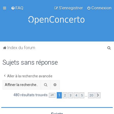
FAQ
S’enregistrer
Connexion
R
Index du forum
e
Sujets sans réponse
c
h
e
Aller à la recherche avancée
r
Rechercher
Recherche avancée
c
480 résultats trouvés
1
…
2
3
4
5
20
Page
1
sur
20
Suivante
h
e
r
Sujets