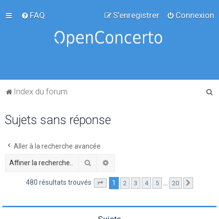
FAQ
S’enregistrer
Connexion
R
Index du forum
e
Sujets sans réponse
c
h
e
Aller à la recherche avancée
r
Rechercher
Recherche avancée
c
480 résultats trouvés
1
…
2
3
4
5
20
Page
1
sur
20
Suivante
h
e
r
Sujets