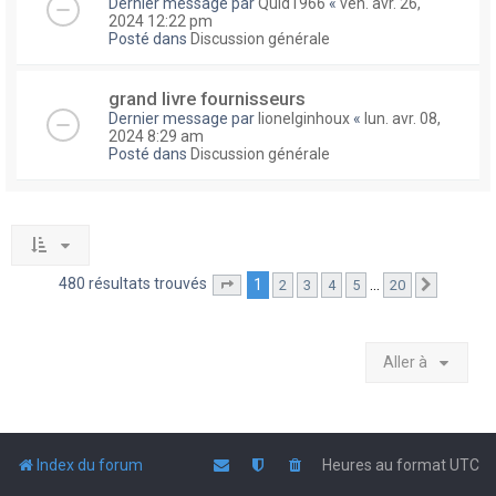
Dernier message par
Quid1966
«
ven. avr. 26,
2024 12:22 pm
Posté dans
Discussion générale
grand livre fournisseurs
Dernier message par
lionelginhoux
«
lun. avr. 08,
2024 8:29 am
Posté dans
Discussion générale
480 résultats trouvés
1
…
2
3
4
5
20
Page
1
sur
20
Suivante
Aller à
Index du forum
Heures au format
UTC