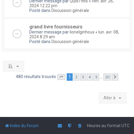
Dernier message par
Quid1966
«
ven. avr. 26,
2024 12:22 pm
Posté dans
Discussion générale
grand livre fournisseurs
Dernier message par
lionelginhoux
«
lun. avr. 08,
2024 8:29 am
Posté dans
Discussion générale
480 résultats trouvés
1
…
2
3
4
5
20
Page
1
sur
20
Suivante
Aller à
Index du forum
Heures au format
UTC