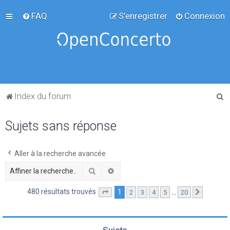
FAQ
S’enregistrer
Connexion
R
Index du forum
e
Sujets sans réponse
c
h
e
Aller à la recherche avancée
r
Rechercher
Recherche avancée
c
480 résultats trouvés
1
…
2
3
4
5
20
Page
1
sur
20
Suivante
h
e
r
Sujets