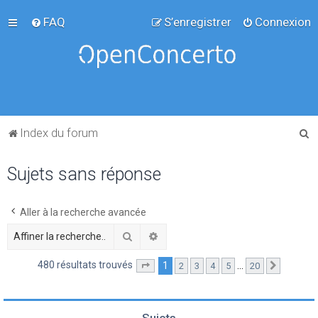
FAQ
S’enregistrer
Connexion
R
Index du forum
e
Sujets sans réponse
c
h
e
Aller à la recherche avancée
r
Rechercher
Recherche avancée
c
480 résultats trouvés
1
…
2
3
4
5
20
Page
1
sur
20
Suivante
h
e
r
Sujets