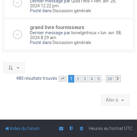
Dernier message par
Quid1966
«
ven. avr. 26,
2024 12:22 pm
Posté dans
Discussion générale
grand livre fournisseurs
Dernier message par
lionelginhoux
«
lun. avr. 08,
2024 8:29 am
Posté dans
Discussion générale
480 résultats trouvés
1
…
2
3
4
5
20
Page
1
sur
20
Suivante
Aller à
Index du forum
Heures au format
UTC