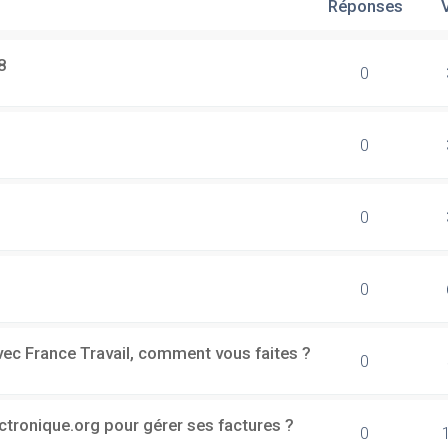
Réponses
8
0
0
0
0
vec France Travail, comment vous faites ?
0
ectronique.org pour gérer ses factures ?
0