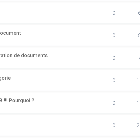
0
document
0
ération de documents
0
gorie
0
1
B !!! Pourquoi ?
0
1
0
2