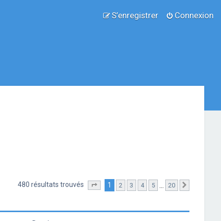
S’enregistrer
Connexion
480 résultats trouvés
1
…
2
3
4
5
20
Page
1
sur
20
Suivante