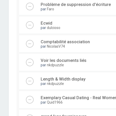
Problème de suppression d'écriture
par
Faro
Ecwid
par
dulcioso
Comptabilité association
par
NicolasV74
Voir les documents liés
par
nkdpuzzle
Length & Width display
par
nkdpuzzle
Exemplary Сasual Dating - Real Wome
par
Quid1966