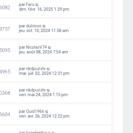
par
Faro
6082
dim. févr. 16, 2025 1:29 pm
par
dulcioso
9757
jeu. oct. 10, 2024 11:58 am
par
NicolasV74
5095
jeu. août 08, 2024 7:54 am
par
nkdpuzzle
4965
mar. juil. 02, 2024 12:31 pm
par
nkdpuzzle
0368
ven. mai 24, 2024 1:15 pm
par
Quid1966
6604
ven. avr. 26, 2024 12:22 pm
par
lionelginhoux