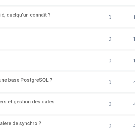
rié, quelqu’un connaît ?
0
0
0
d'une base PostgreSQL ?
0
ers et gestion des dates
0
alere de synchro ?
0