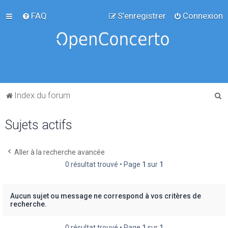
FAQ
S’enregistrer
Connexion
R
Index du forum
e
Sujets actifs
c
h
e
Aller à la recherche avancée
0 résultat trouvé • Page
1
sur
1
r
c
h
Aucun sujet ou message ne correspond à vos critères de
recherche.
e
r
0 résultat trouvé • Page
1
sur
1