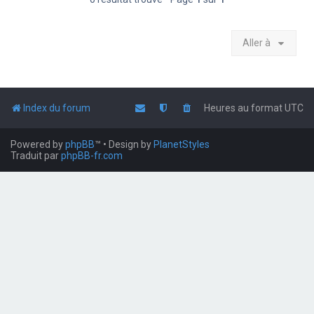
Aller à
Index du forum
Heures au format
UTC
Powered by
phpBB
™
• Design by
PlanetStyles
Traduit par
phpBB-fr.com