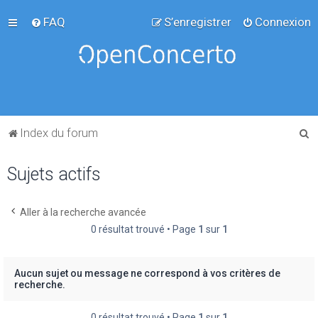
FAQ
S’enregistrer
Connexion
R
Index du forum
e
Sujets actifs
c
h
e
Aller à la recherche avancée
0 résultat trouvé • Page
1
sur
1
r
c
h
Aucun sujet ou message ne correspond à vos critères de
recherche.
e
r
0 résultat trouvé • Page
1
sur
1