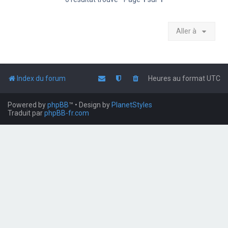
Aller à
Index du forum
Heures au format
UTC
Powered by
phpBB
™
• Design by
PlanetStyles
Traduit par
phpBB-fr.com