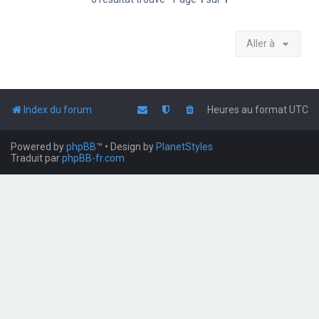
Aller à
Index du forum
Heures au format
UTC
Powered by
phpBB
™
• Design by
PlanetStyles
Traduit par
phpBB-fr.com