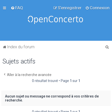
FAQ
S’enregistrer
Connexion
R
Index du forum
e
Sujets actifs
c
h
e
Aller à la recherche avancée
0 résultat trouvé • Page
1
sur
1
r
c
h
Aucun sujet ou message ne correspond à vos critères de
recherche.
e
r
0 résultat trouvé • Page
1
sur
1