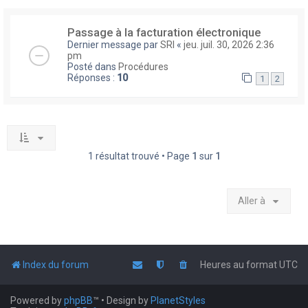
Passage à la facturation électronique
Dernier message par
SRI
«
jeu. juil. 30, 2026 2:36
pm
Posté dans
Procédures
Réponses :
10
1
2
1 résultat trouvé • Page
1
sur
1
Aller à
Index du forum
Heures au format
UTC
Powered by
phpBB
™
• Design by
PlanetStyles