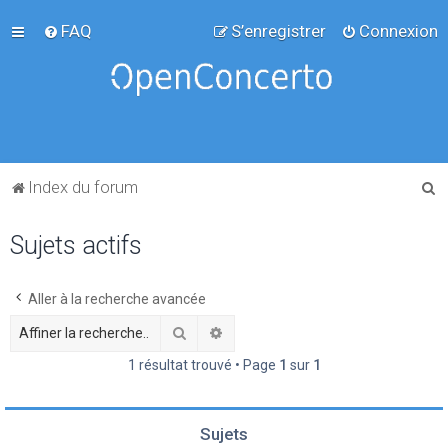
FAQ
S’enregistrer
Connexion
R
Index du forum
e
Sujets actifs
c
h
e
Aller à la recherche avancée
r
Rechercher
Recherche avancée
c
1 résultat trouvé • Page
1
sur
1
h
e
Sujets
r