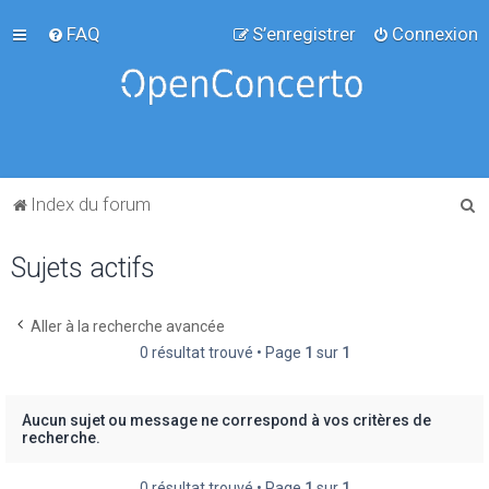
FAQ
S’enregistrer
Connexion
R
Index du forum
e
Sujets actifs
c
h
e
Aller à la recherche avancée
0 résultat trouvé • Page
1
sur
1
r
c
h
Aucun sujet ou message ne correspond à vos critères de
recherche.
e
r
0 résultat trouvé • Page
1
sur
1