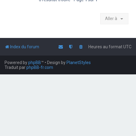
Aller à
Index du forum
Heures au format
UTC
Powered by
phpBB
™
• Design by
PlanetStyles
Traduit par
phpBB-fr.com