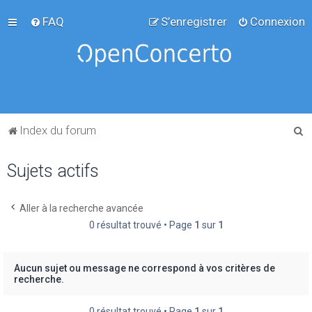
FAQ
S’enregistrer
Connexion
R
Index du forum
e
Sujets actifs
c
h
e
Aller à la recherche avancée
0 résultat trouvé • Page
1
sur
1
r
c
h
Aucun sujet ou message ne correspond à vos critères de
recherche.
e
r
0 résultat trouvé • Page
1
sur
1