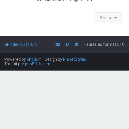
Aller à
Index du forum
Heures au format
UTC
Powered by
phpBB
™
• Design by
PlanetStyles
Traduit par
phpBB-fr.com