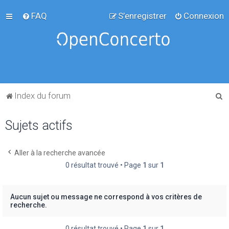
FAQ
S’enregistrer
Connexion
R
Index du forum
e
Sujets actifs
c
h
e
Aller à la recherche avancée
0 résultat trouvé • Page
1
sur
1
r
c
h
Aucun sujet ou message ne correspond à vos critères de
recherche.
e
r
0 résultat trouvé • Page
1
sur
1