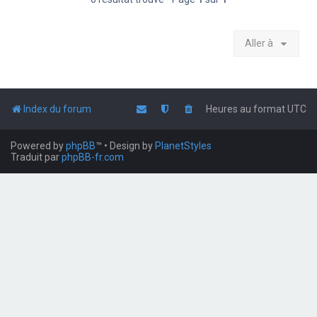
Aller à
Index du forum
Heures au format
UTC
Powered by
phpBB
™
• Design by
PlanetStyles
Traduit par
phpBB-fr.com