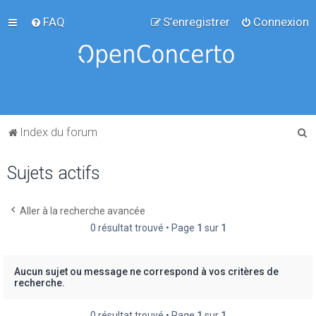
FAQ
S’enregistrer
Connexion
R
Index du forum
e
Sujets actifs
c
h
e
Aller à la recherche avancée
0 résultat trouvé • Page
1
sur
1
r
c
h
Aucun sujet ou message ne correspond à vos critères de
recherche.
e
r
0 résultat trouvé • Page
1
sur
1