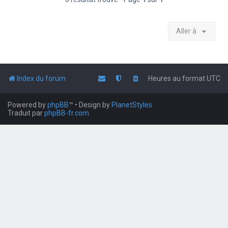
Aller à
Index du forum
Heures au format
UTC
Powered by
phpBB
™
• Design by
PlanetStyles
Traduit par
phpBB-fr.com