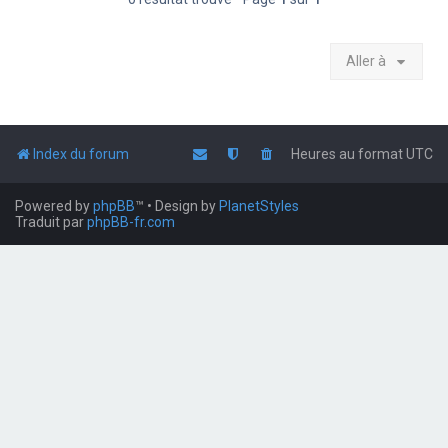
Aller à
Index du forum
Heures au format
UTC
Powered by
phpBB
™
• Design by
PlanetStyles
Traduit par
phpBB-fr.com