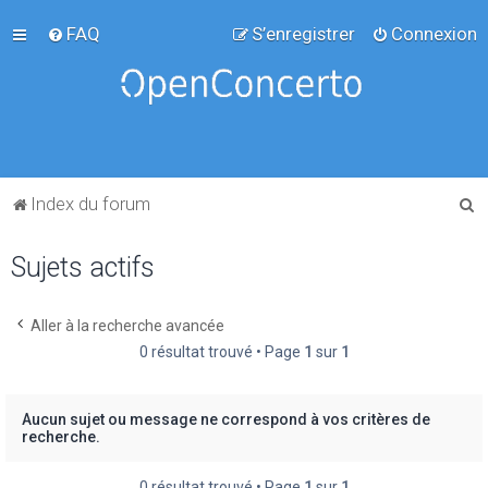
FAQ
S’enregistrer
Connexion
R
Index du forum
e
Sujets actifs
c
h
e
Aller à la recherche avancée
0 résultat trouvé • Page
1
sur
1
r
c
h
Aucun sujet ou message ne correspond à vos critères de
recherche.
e
r
0 résultat trouvé • Page
1
sur
1