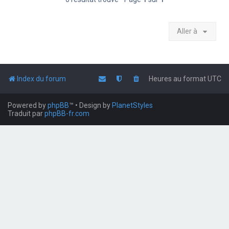
Aller à
Index du forum
Heures au format
UTC
Powered by
phpBB
™
• Design by
PlanetStyles
Traduit par
phpBB-fr.com