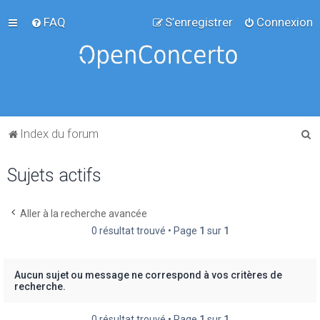
FAQ
S’enregistrer
Connexion
R
Index du forum
e
Sujets actifs
c
h
e
Aller à la recherche avancée
0 résultat trouvé • Page
1
sur
1
r
c
h
Aucun sujet ou message ne correspond à vos critères de
recherche.
e
r
0 résultat trouvé • Page
1
sur
1