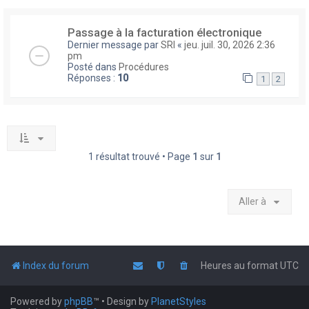
Passage à la facturation électronique
Dernier message par
SRI
«
jeu. juil. 30, 2026 2:36
pm
Posté dans
Procédures
Réponses :
10
1
2
1 résultat trouvé • Page
1
sur
1
Aller à
Index du forum
Heures au format
UTC
Powered by
phpBB
™
• Design by
PlanetStyles