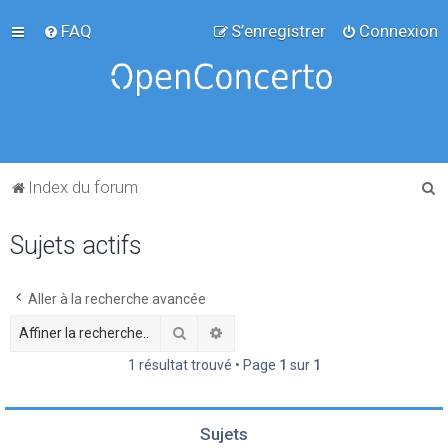
FAQ
S’enregistrer
Connexion
R
Index du forum
e
Sujets actifs
c
h
e
Aller à la recherche avancée
r
Rechercher
Recherche avancée
c
1 résultat trouvé • Page
1
sur
1
h
e
Sujets
r