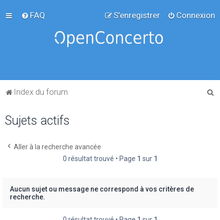
FAQ
S’enregistrer
Connexion
R
Index du forum
e
Sujets actifs
c
h
e
Aller à la recherche avancée
0 résultat trouvé • Page
1
sur
1
r
c
h
Aucun sujet ou message ne correspond à vos critères de
recherche.
e
r
0 résultat trouvé • Page
1
sur
1