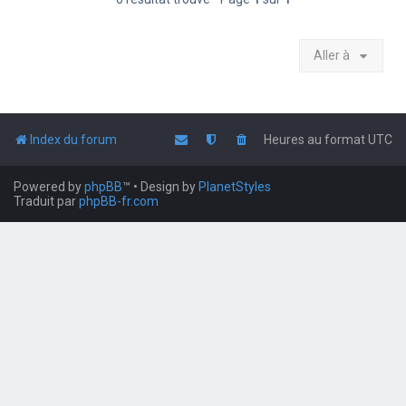
Aller à
Index du forum
Heures au format
UTC
Powered by
phpBB
™
• Design by
PlanetStyles
Traduit par
phpBB-fr.com